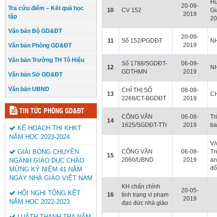
Hư
20-09-
Tra cứu điểm – Kết quả học
10
CV 152
Gi
2019
tập
20
Văn bản Bộ GD&ĐT
20-09-
11
Số 152/PGDĐT
NH
2019
Văn bản Phòng GD&ĐT
Văn bản Trường TH Tô Hiệu
Số 1788/SGDĐT-
06-09-
12
NH
GDTHMN
2019
Văn bản Sở GD&ĐT
Văn bản UBND
CHỈ THỊ SỐ
08-08-
13
CH
2268/CT-BGDĐT
2019
TIN TỨC PHÒNG GD&ĐT
CÔNG VĂN
06-08-
Tr
14
1625/SGDĐT-TTr
2019
ba
KẾ HOẠCH THI KHKT
NĂM HỌC 2023-2024
V/
GIẢI BÓNG CHUYỀN
CÔNG VĂN
06-08-
Tr
15
2060/UBND
2019
an
NGÀNH GIÁO DỤC CHÀO
đổ
MỪNG KỶ NIỆM 41 NĂM
NGÀY NHÀ GIÁO VIỆT NAM
KH chấn chỉnh
20-05-
HỘI NGHỊ TỔNG KẾT
16
tình trạng vi phạm
2019
NĂM HỌC 2022-2023
đạo đức nhà giáo
LUÂTH THANH TRA NĂM