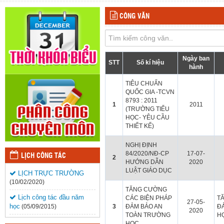
CÔNG VĂN
Ngày ban
STT
Số kí hiệu
hành
TIÊU CHUẨN
QUỐC GIA -TCVN
8793 : 2011
1
2011
(TRƯỜNG TIỂU
HỌC- YÊU CẦU
THIẾT KẾ)
NGHỊ ĐỊNH
84/2020/NĐ-CP
17-07-
LỊCH CÔNG TÁC
2
HƯỚNG DẪN
2020
LUẬT GIÁO DỤC
LỊCH TRỰC TRƯỜNG
(10/02/2020)
TĂNG CƯỜNG
Lịch công tác đầu năm
CÁC BIỆN PHÁP
T
27-05-
học
(05/09/2015)
3
ĐẢM BẢO AN
Đ
2020
TOÀN TRƯỜNG
H
HỌC