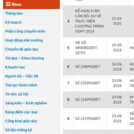
Menu
KẾ HOẠCH BD
Thông báo
CÁN BỘ, GV VỀ
21-04-
4
THỰC HIỆN
Kế hoạch
2020
CHƯƠNG TRÌNH
Phân công chuyên môn
GDPT 2018
Hoạt động nhà trường
VB SỐ
26-09-
5
3869/BGDĐT-
NH
Chuyên đề giáo dục
2019
GDTH
Thi đua – Khen thưởng
24-09-
H
6
Số 158/PGDĐT
Khuyến học
2019
NH
Người tốt – Việc tốt
23-09-
H
7
Số 155/PGDĐT
Thủ tục hành chính
2019
T
Tin tức xã hội
23-09-
K
8
Số 154/PGDĐT
2019
T
Sáng kiến – Kinh nghiệm
Bảng điểm các loại
KẾ
23-09-
9
Số 157/PGDĐT
G
Công khai giáo dục
2019
20
Số liệu thống kê