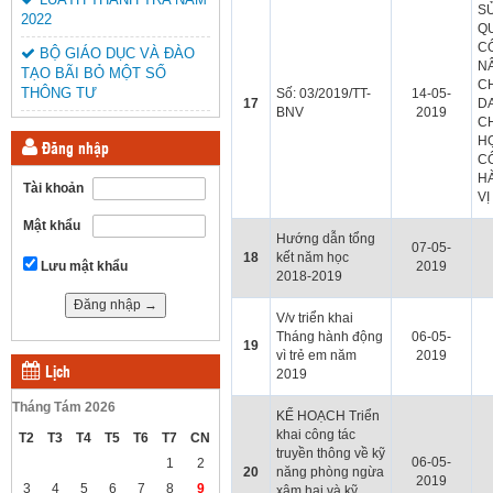
SỬ
2022
Q
C
BỘ GIÁO DỤC VÀ ĐÀO
N
TẠO BÃI BỎ MỘT SỐ
C
THÔNG TƯ
Số: 03/2019/TT-
14-05-
17
D
BNV
2019
C
H
Đăng nhập
C
H
Tài khoản
VỊ
Mật khẩu
Hướng dẫn tổng
07-05-
18
kết năm học
Lưu mật khẩu
2019
2018-2019
V/v triển khai
Tháng hành động
06-05-
19
vì trẻ em năm
2019
Lịch
2019
Tháng Tám 2026
KẾ HOẠCH Triển
khai công tác
T2
T3
T4
T5
T6
T7
CN
truyền thông về kỹ
06-05-
1
2
20
năng phòng ngừa
2019
3
4
5
6
7
8
9
xâm hại và kỹ