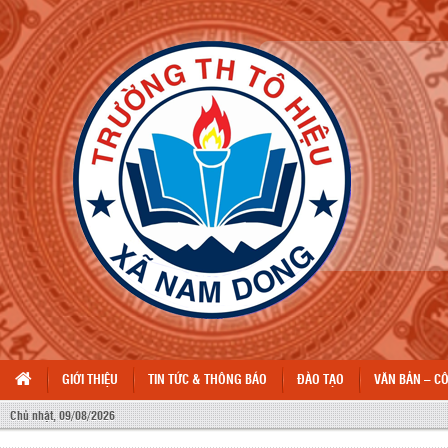
GIỚI THIỆU
TIN TỨC & THÔNG BÁO
ĐÀO TẠO
VĂN BẢN – C
Chủ nhật, 09/08/2026