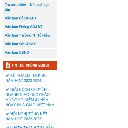
Tra cứu điểm – Kết quả học
tập
Văn bản Bộ GD&ĐT
Văn bản Phòng GD&ĐT
Văn bản Trường TH Tô Hiệu
Văn bản Sở GD&ĐT
Văn bản UBND
TIN TỨC PHÒNG GD&ĐT
KẾ HOẠCH THI KHKT
NĂM HỌC 2023-2024
GIẢI BÓNG CHUYỀN
NGÀNH GIÁO DỤC CHÀO
MỪNG KỶ NIỆM 41 NĂM
NGÀY NHÀ GIÁO VIỆT NAM
HỘI NGHỊ TỔNG KẾT
NĂM HỌC 2022-2023
LUÂTH THANH TRA NĂM