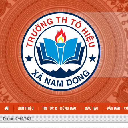
GIỚI THIỆU
TIN TỨC & THÔNG BÁO
ĐÀO TẠO
VĂN BẢN – C
Thứ sáu, 07/08/2026