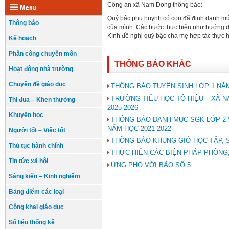
Công an xã Nam Dong thông báo:
Menu
Quý bậc phụ huynh có con đã định danh mức 
Thông báo
của mình. Các bước thực hiện như hướng d
Kính đề nghị quý bậc cha mẹ hợp tác thực h
Kế hoạch
Phân công chuyên môn
THÔNG BÁO KHÁC
Hoạt động nhà trường
Chuyên đề giáo dục
THÔNG BÁO TUYỂN SINH LỚP 1 NĂM
TRƯỜNG TIỂU HỌC TÔ HIỆU – XÃ
Thi đua – Khen thưởng
2025-2026
Khuyến học
THÔNG BÁO DANH MỤC SGK LỚP 2 
NĂM HỌC 2021-2022
Người tốt – Việc tốt
THÔNG BÁO KHUNG GIỜ HỌC TẬP, S
Thủ tục hành chính
THỰC HIỆN CÁC BIỆN PHÁP PHÒNG,
Tin tức xã hội
ỨNG PHÓ VỚI BÃO SỐ 5
Sáng kiến – Kinh nghiệm
Bảng điểm các loại
Công khai giáo dục
Số liệu thống kê