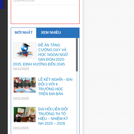
MỚI NHẤT
XEM NHIỀU
ĐỀ ÁN TĂNG
CƯỜNG DẠY VÀ
HỌC NGOẠI NGỮ
GIAI ĐOẠI 2025-
2035, ĐỊNH HƯỚNG ĐẾN 2045
19/12/2025
LỄ KẾT NGHĨA – ĐẠI
ĐỘI 3 VỚI 4
TRƯỜNG HỌC
TRÊN ĐỊA BÀN
10/11/2025
ĐẠI HỘI LIÊN ĐỘI
TRƯỜNG TH TÔ
HIỆU – NHIỆM KỲ
NH 2025 – 2026
10/11/2025