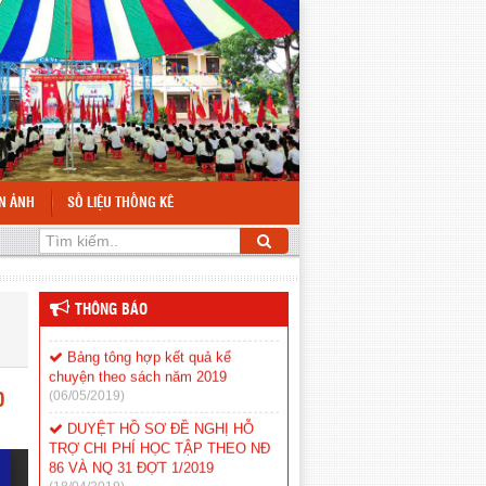
TRƯỜNG TIỂU HỌC TÔ HIỆU
NĂM HỌC 2021-2022
(21/05/2021)
THÔNG BÁO KHUNG GIỜ HỌC
TẬP, SINH HOẠT TẠI TRƯỜNG
NĂM HỌC 2020-2021
(05/04/2021)
THỰC HIỆN CÁC BIỆN PHÁP
PHÒNG, CHỐNG DỊCH COVID-19
(02/08/2020)
ỆN ẢNH
SỐ LIỆU THỐNG KÊ
ỨNG PHÓ VỚI BÃO SỐ 5
(30/10/2019)
HIỆT LIỆT CHÀO MỪNG KỶ NIỆM 79 NĂM CÁCH MẠNG THÁNG 8 VÀ QUỐC KHÁNH 2/9
LỊCH HỌC CỦA CÁC LỚP Ở
ĐIỂM TRƯỜNG THÔN 17, NĂM
HỌC 2019-2020
(05/09/2019)
THÔNG BÁO
Bảng tông hợp kết quả kể
chuyện theo sách năm 2019
(06/05/2019)
O
DUYỆT HỒ SƠ ĐỀ NGHỊ HỖ
TRỢ CHI PHÍ HỌC TẬP THEO NĐ
86 VÀ NQ 31 ĐỢT 1/2019
(18/04/2019)