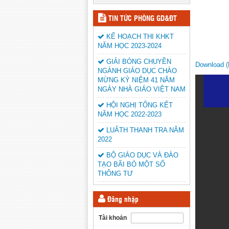
TIN TỨC PHÒNG GD&ĐT
KẾ HOẠCH THI KHKT
NĂM HỌC 2023-2024
GIẢI BÓNG CHUYỀN
Download 
NGÀNH GIÁO DỤC CHÀO
MỪNG KỶ NIỆM 41 NĂM
NGÀY NHÀ GIÁO VIỆT NAM
HỘI NGHỊ TỔNG KẾT
NĂM HỌC 2022-2023
LUÂTH THANH TRA NĂM
2022
BỘ GIÁO DỤC VÀ ĐÀO
TẠO BÃI BỎ MỘT SỐ
THÔNG TƯ
Đăng nhập
Tài khoản