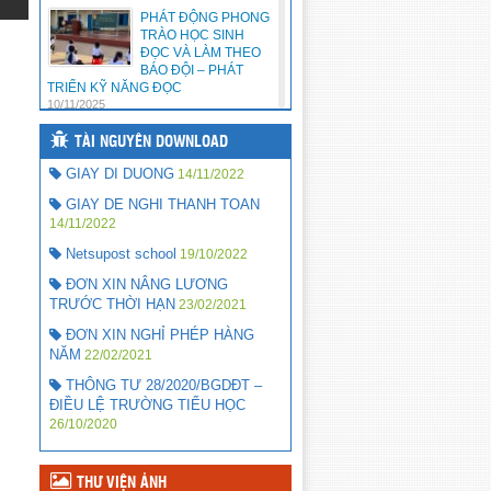
PHÁT ĐỘNG PHONG
TRÀO HỌC SINH
ĐỌC VÀ LÀM THEO
BÁO ĐỘI – PHÁT
TRIỂN KỸ NĂNG ĐỌC
10/11/2025
TÀI NGUYÊN DOWNLOAD
CHẾ ĐỘ HỖ TRỢ
CHI PHÍ HỌC TẬP
GIAY DI DUONG
14/11/2022
CHO HỌC SINH
THEO NGHỊ ĐỊNH
GIAY DE NGHI THANH TOAN
238/2025/NĐ-CP
14/11/2022
22/10/2025
Netsupost school
19/10/2022
HƯỞNG ỨNG PHÁT
ĐƠN XIN NÂNG LƯƠNG
ĐỘNG TRỒNG –
TRƯỚC THỜI HẠN
CHĂM SÓC CÂY
23/02/2021
XANH, TRỒNG HOA
ĐƠN XIN NGHỈ PHÉP HÀNG
TRONG KHUÔN VIÊN TRƯỜNG
NĂM
22/02/2021
HỌC NĂM 2025
22/10/2025
THÔNG TƯ 28/2020/BGDĐT –
ĐIỀU LỆ TRƯỜNG TIỂU HỌC
CHẾ ĐỘ CHÍNH
26/10/2020
SÁCH CHO TRẺ
MẦM NON, HS PHỔ
THÔNG THEO NGHỊ
ĐỊNH 238/2025/NĐ-CP CỦA CHÍNH
THƯ VIỆN ẢNH