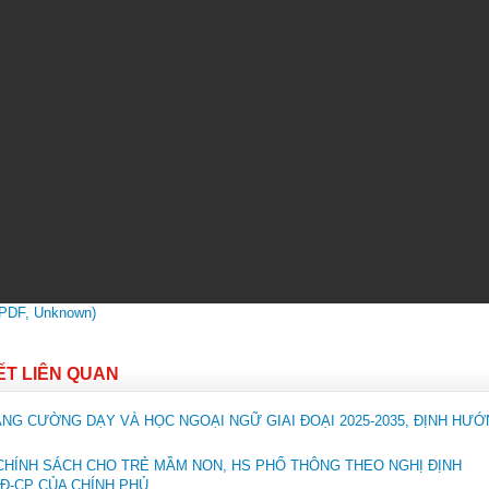
(PDF, Unknown)
IẾT LIÊN QUAN
ĂNG CƯỜNG DẠY VÀ HỌC NGOẠI NGỮ GIAI ĐOẠI 2025-2035, ĐỊNH HƯ
CHÍNH SÁCH CHO TRẺ MẦM NON, HS PHỔ THÔNG THEO NGHỊ ĐỊNH
NĐ-CP CỦA CHÍNH PHỦ