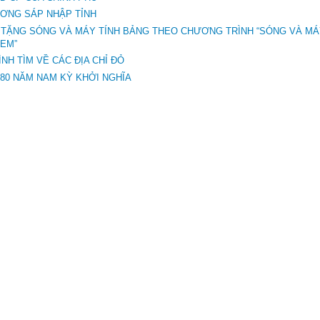
ƠNG SÁP NHẬP TỈNH
 TẶNG SÓNG VÀ MÁY TÍNH BẢNG THEO CHƯƠNG TRÌNH “SÓNG VÀ M
 EM”
NH TÌM VỀ CÁC ĐỊA CHỈ ĐỎ
 80 NĂM NAM KỲ KHỞI NGHĨA