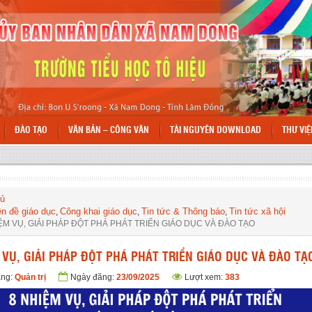
ĐÀO TẠO
VĂN BẢN – CÔNG VĂN
TÀI NGUYÊN DOWNLOAD
THƯ VI
N
hủ
n đề giáo dục
Công khai giáo dục
Tin tức & Thông báo
Tin tức xã hội
,
,
,
ỆM VỤ, GIẢI PHÁP ĐỘT PHÁ PHÁT TRIỂN GIÁO DỤC VÀ ĐÀO TẠO
 VỤ, GIẢI PHÁP ĐỘT PHÁ PHÁT TRIỂN GIÁO DỤC VÀ ĐÀO TẠ
ăng:
Quản trị
Ngày đăng:
23/09/2025
Lượt xem:
383