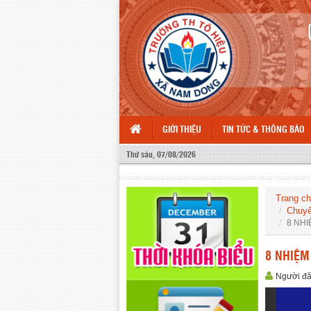
GIỚI THIỆU
TIN TỨC & THÔNG BÁO
Thứ sáu, 07/08/2026
Trang c
Chuyê
8 NHI
8 NHIỆM
Người đ