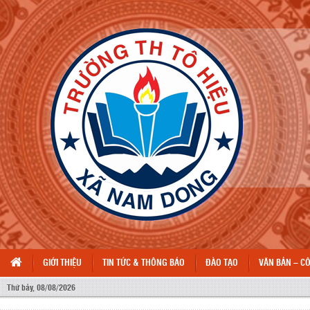
GIỚI THIỆU
TIN TỨC & THÔNG BÁO
ĐÀO TẠO
VĂN BẢN – C
Thứ bảy, 08/08/2026