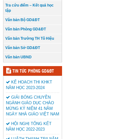
Tra cứu điểm – Kết quả học
tập
Văn bản Bộ GD&ĐT
Văn bản Phòng GD&ĐT
Văn bản Trường TH Tô Hiệu
Văn bản Sở GD&ĐT
Văn bản UBND
TIN TỨC PHÒNG GD&ĐT
KẾ HOẠCH THI KHKT
NĂM HỌC 2023-2024
GIẢI BÓNG CHUYỀN
NGÀNH GIÁO DỤC CHÀO
MỪNG KỶ NIỆM 41 NĂM
NGÀY NHÀ GIÁO VIỆT NAM
HỘI NGHỊ TỔNG KẾT
NĂM HỌC 2022-2023
LUÂTH THANH TRA NĂM