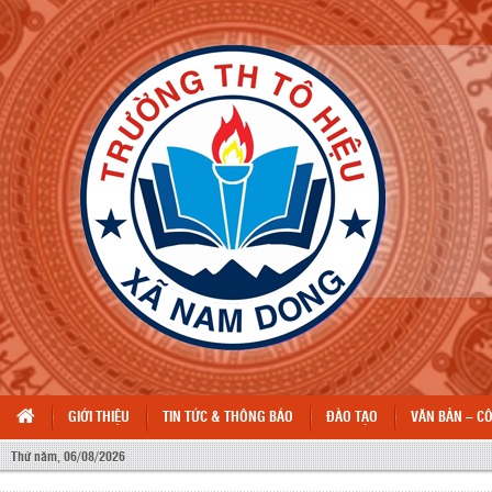
GIỚI THIỆU
TIN TỨC & THÔNG BÁO
ĐÀO TẠO
VĂN BẢN – C
Thứ năm, 06/08/2026