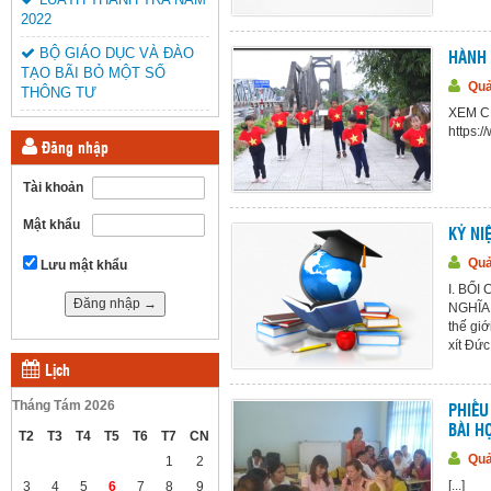
2022
BỘ GIÁO DỤC VÀ ĐÀO
HÀNH 
TẠO BÃI BỎ MỘT SỐ
Quả
THÔNG TƯ
XEM C
https:
Đăng nhập
Tài khoản
Mật khẩu
KỶ NI
Quả
Lưu mật khẩu
I. BỐI
NGHĨA 
thế giớ
xít Đức.
Lịch
Tháng Tám 2026
PHIẾU
BÀI H
T2
T3
T4
T5
T6
T7
CN
Quả
1
2
[...]
3
4
5
6
7
8
9