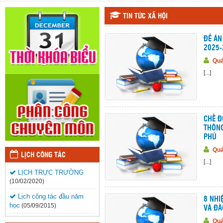
TIN TỨC XÃ HỘI
ĐỀ ÁN
2025-
Quả
[...]
CHẾ Đ
THÔNG
PHỦ
Quả
LỊCH CÔNG TÁC
[...]
LỊCH TRỰC TRƯỜNG
(10/02/2020)
Lịch công tác đầu năm
8 NHI
học
(05/09/2015)
VÀ ĐÀ
Quả