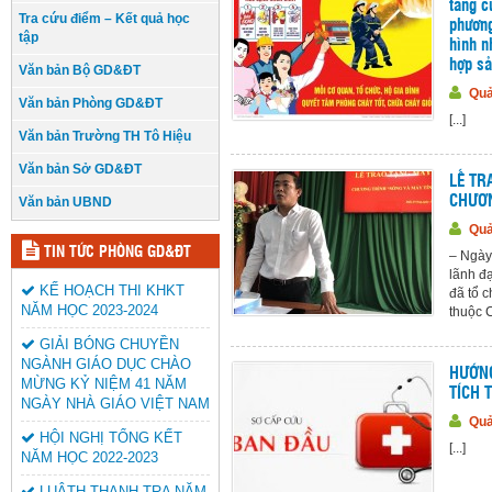
tăng c
Tra cứu điểm – Kết quả học
phương
tập
hình n
hợp sả
Văn bản Bộ GD&ĐT
Quả
Văn bản Phòng GD&ĐT
[...]
Văn bản Trường TH Tô Hiệu
Văn bản Sở GD&ĐT
LẾ TR
CHƯƠN
Văn bản UBND
Quả
TIN TỨC PHÒNG GD&ĐT
– Ngày
lãnh đ
KẾ HOẠCH THI KHKT
đã tổ 
NĂM HỌC 2023-2024
thuộc C
GIẢI BÓNG CHUYỀN
NGÀNH GIÁO DỤC CHÀO
HƯỚNG
MỪNG KỶ NIỆM 41 NĂM
TÍCH 
NGÀY NHÀ GIÁO VIỆT NAM
Quả
HỘI NGHỊ TỔNG KẾT
[...]
NĂM HỌC 2022-2023
LUÂTH THANH TRA NĂM