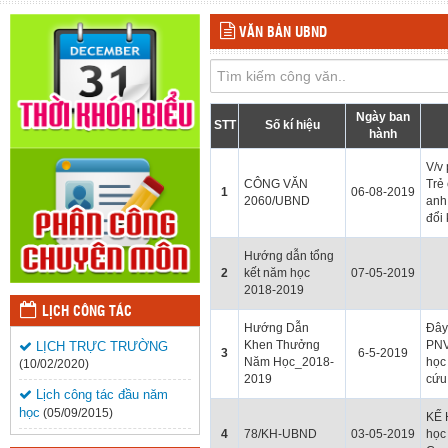
VĂN BẢN UBND
Ngày ban
STT
Số kí hiệu
hành
V/v 
CÔNG VĂN
Trẻ
1
06-08-2019
2060/UBND
anh 
đổi 
Hướng dẫn tổng
2
kết năm học
07-05-2019
2018-2019
LỊCH CÔNG TÁC
Hướng Dẫn
Đây
Khen Thưởng
PNV
LỊCH TRỰC TRƯỜNG
3
6-5-2019
Năm Học_2018-
học
(10/02/2020)
2019
cứu
Lịch công tác đầu năm
học
(05/09/2015)
KẾ 
4
78/KH-UBND
03-05-2019
học