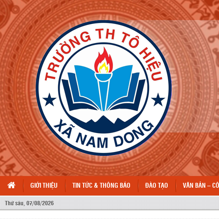
GIỚI THIỆU
TIN TỨC & THÔNG BÁO
ĐÀO TẠO
VĂN BẢN – C
Thứ sáu, 07/08/2026