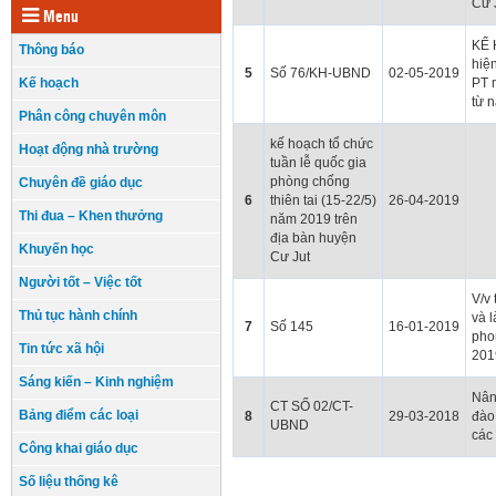
Cư 
Menu
KẾ 
Thông báo
hiệ
5
Số 76/KH-UBND
02-05-2019
Kế hoạch
PT 
từ 
Phân công chuyên môn
kế hoạch tổ chức
Hoạt động nhà trường
tuần lễ quốc gia
phòng chống
Chuyên đề giáo dục
6
thiên tai (15-22/5)
26-04-2019
Thi đua – Khen thưởng
năm 2019 trên
địa bàn huyện
Khuyến học
Cư Jut
Người tốt – Việc tốt
V/v 
Thủ tục hành chính
và 
7
Số 145
16-01-2019
pho
Tin tức xã hội
201
Sáng kiến – Kinh nghiệm
Nân
CT SỐ 02/CT-
Bảng điểm các loại
8
29-03-2018
đào
UBND
các
Công khai giáo dục
Số liệu thống kê