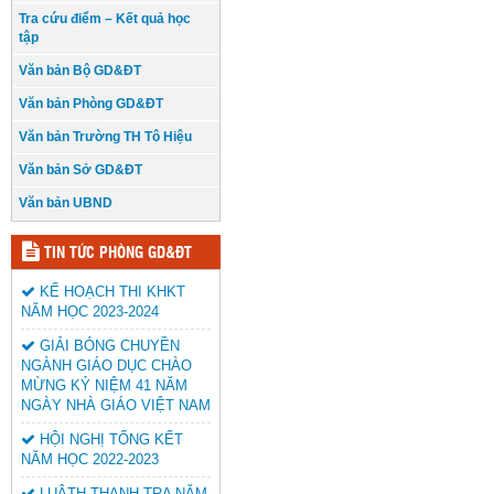
Tra cứu điểm – Kết quả học
tập
Văn bản Bộ GD&ĐT
Văn bản Phòng GD&ĐT
Văn bản Trường TH Tô Hiệu
Văn bản Sở GD&ĐT
Văn bản UBND
TIN TỨC PHÒNG GD&ĐT
KẾ HOẠCH THI KHKT
NĂM HỌC 2023-2024
GIẢI BÓNG CHUYỀN
NGÀNH GIÁO DỤC CHÀO
MỪNG KỶ NIỆM 41 NĂM
NGÀY NHÀ GIÁO VIỆT NAM
HỘI NGHỊ TỔNG KẾT
NĂM HỌC 2022-2023
LUÂTH THANH TRA NĂM