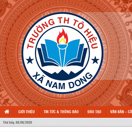
GIỚI THIỆU
TIN TỨC & THÔNG BÁO
ĐÀO TẠO
VĂN BẢN – C
Thứ bảy, 08/08/2026