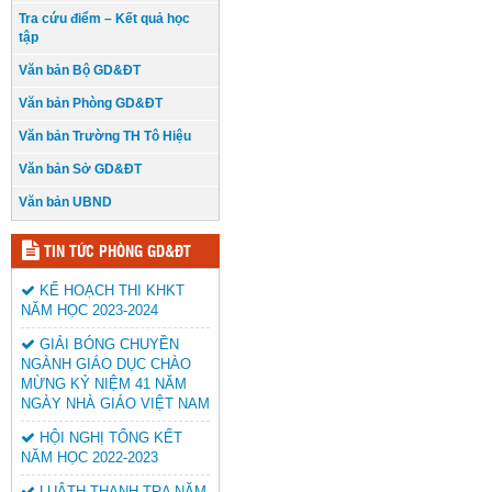
Tra cứu điểm – Kết quả học
tập
Văn bản Bộ GD&ĐT
Văn bản Phòng GD&ĐT
Văn bản Trường TH Tô Hiệu
Văn bản Sở GD&ĐT
Văn bản UBND
TIN TỨC PHÒNG GD&ĐT
KẾ HOẠCH THI KHKT
NĂM HỌC 2023-2024
GIẢI BÓNG CHUYỀN
NGÀNH GIÁO DỤC CHÀO
MỪNG KỶ NIỆM 41 NĂM
NGÀY NHÀ GIÁO VIỆT NAM
HỘI NGHỊ TỔNG KẾT
NĂM HỌC 2022-2023
LUÂTH THANH TRA NĂM