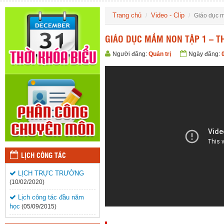
Trang chủ
Video - Clip
Giáo dục m
GIÁO DỤC MẦM NON TẬP 1 – T
Người đăng:
Quản trị
Ngày đăng:
LỊCH CÔNG TÁC
LỊCH TRỰC TRƯỜNG
(10/02/2020)
Lịch công tác đầu năm
học
(05/09/2015)