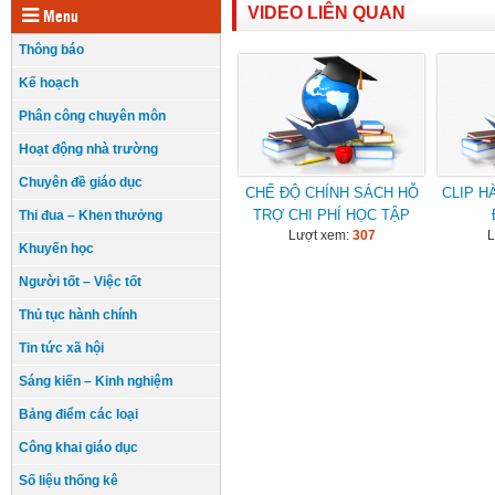
VIDEO LIÊN QUAN
Menu
Thông báo
Kế hoạch
Phân công chuyên môn
Hoạt động nhà trường
Chuyên đề giáo dục
CHẾ ĐỘ CHÍNH SÁCH HỖ
CLIP H
TRỢ CHI PHÍ HỌC TẬP
Thi đua – Khen thưởng
Lượt xem:
307
L
CHO HỌC SINH
Khuyến học
Người tốt – Việc tốt
Thủ tục hành chính
Tin tức xã hội
Sáng kiến – Kinh nghiệm
Bảng điểm các loại
Công khai giáo dục
Số liệu thống kê