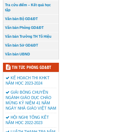
Tra cứu điểm – Kết quả học
tập
Văn bản Bộ GD&ĐT
Văn bản Phòng GD&ĐT
Văn bản Trường TH Tô Hiệu
Văn bản Sở GD&ĐT
Văn bản UBND
TIN TỨC PHÒNG GD&ĐT
KẾ HOẠCH THI KHKT
NĂM HỌC 2023-2024
GIẢI BÓNG CHUYỀN
NGÀNH GIÁO DỤC CHÀO
MỪNG KỶ NIỆM 41 NĂM
NGÀY NHÀ GIÁO VIỆT NAM
HỘI NGHỊ TỔNG KẾT
NĂM HỌC 2022-2023
LUÂTH THANH TRA NĂM