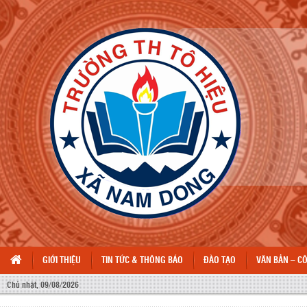
GIỚI THIỆU
TIN TỨC & THÔNG BÁO
ĐÀO TẠO
VĂN BẢN – C
Chủ nhật, 09/08/2026