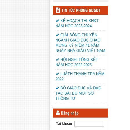
TIN TỨC PHÒNG GD&ĐT
KẾ HOẠCH THI KHKT
NĂM HỌC 2023-2024
GIẢI BÓNG CHUYỀN
NGÀNH GIÁO DỤC CHÀO
MỪNG KỶ NIỆM 41 NĂM
NGÀY NHÀ GIÁO VIỆT NAM
HỘI NGHỊ TỔNG KẾT
NĂM HỌC 2022-2023
LUÂTH THANH TRA NĂM
2022
BỘ GIÁO DỤC VÀ ĐÀO
TẠO BÃI BỎ MỘT SỐ
THÔNG TƯ
Đăng nhập
Tài khoản