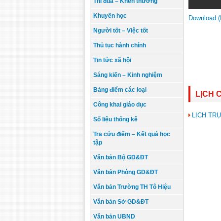
Thi đua – Khen thưởng
Khuyến học
Download 
Người tốt – Việc tốt
Thủ tục hành chính
Tin tức xã hội
Sáng kiến – Kinh nghiệm
Bảng điểm các loại
LỊCH 
Công khai giáo dục
LỊCH TR
Số liệu thống kê
Tra cứu điểm – Kết quả học
tập
Văn bản Bộ GD&ĐT
Văn bản Phòng GD&ĐT
Văn bản Trường TH Tô Hiệu
Văn bản Sở GD&ĐT
Văn bản UBND