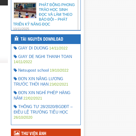
chuyện theo sách năm 2019
PHÁT ĐỘNG PHONG
(06/05/2019)
TRÀO HỌC SINH
ĐỌC VÀ LÀM THEO
DUYỆT HỒ SƠ ĐỀ NGHỊ HỖ
BÁO ĐỘI – PHÁT
TRỢ CHI PHÍ HỌC TẬP THEO NĐ
TRIỂN KỸ NĂNG ĐỌC
86 VÀ NQ 31 ĐỢT 1/2019
10/11/2025
(18/04/2019)
TÀI NGUYÊN DOWNLOAD
CHẾ ĐỘ HỖ TRỢ
CHI PHÍ HỌC TẬP
GIAY DI DUONG
14/11/2022
CHO HỌC SINH
THEO NGHỊ ĐỊNH
GIAY DE NGHI THANH TOAN
238/2025/NĐ-CP
14/11/2022
22/10/2025
Netsupost school
19/10/2022
HƯỞNG ỨNG PHÁT
ĐƠN XIN NÂNG LƯƠNG
ĐỘNG TRỒNG –
TRƯỚC THỜI HẠN
CHĂM SÓC CÂY
23/02/2021
XANH, TRỒNG HOA
ĐƠN XIN NGHỈ PHÉP HÀNG
TRONG KHUÔN VIÊN TRƯỜNG
NĂM
22/02/2021
HỌC NĂM 2025
22/10/2025
THÔNG TƯ 28/2020/BGDĐT –
ĐIỀU LỆ TRƯỜNG TIỂU HỌC
CHẾ ĐỘ CHÍNH
26/10/2020
SÁCH CHO TRẺ
MẦM NON, HS PHỔ
THÔNG THEO NGHỊ
ĐỊNH 238/2025/NĐ-CP CỦA CHÍNH
THƯ VIỆN ẢNH