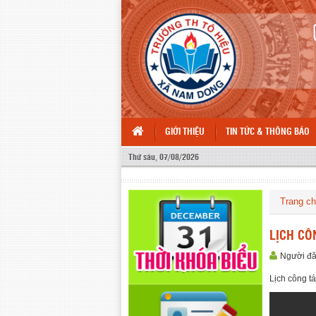
GIỚI THIỆU
TIN TỨC & THÔNG BÁO
Thứ sáu, 07/08/2026
Trang c
LỊCH CÔ
Người đ
Lịch công t