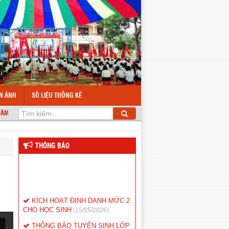
ỆN ẢNH
SỐ LIỆU THỐNG KÊ
CÁCH MẠNG THÁNG 8 VÀ QUỐC KHÁNH 2/9
THÔNG BÁO
KÍCH HOẠT ĐỊNH DANH MỨC 2
CHO HỌC SINH
(15/05/2026)
THÔNG BÁO TUYỂN SINH LỚP
1 NĂM HỌC 2026-2027
(14/05/2026)