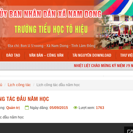
ĐÀO TẠO
VĂN BẢN – CÔNG VĂN
TÀI NGUYÊN DOWNLOAD
THƯ VI
NHIỆT LIỆT CHÀO MỪNG KỶ NIỆM 79 NĂM 
hủ
Lịch công tác
Lịch công tác đầu năm học
NG TÁC ĐẦU NĂM HỌC
ăng:
Quản trị
Ngày đăng:
05/09/2015
Lượt xem:
1763
ác đầu năm học