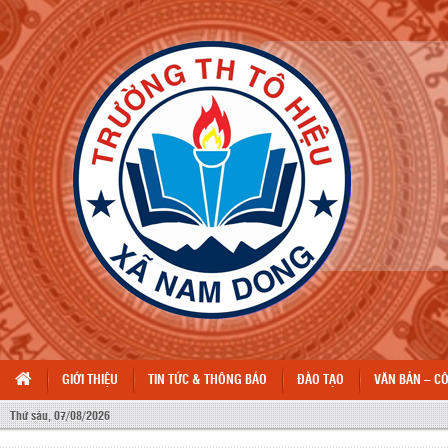
GIỚI THIỆU
TIN TỨC & THÔNG BÁO
ĐÀO TẠO
VĂN BẢN – C
Thứ sáu, 07/08/2026