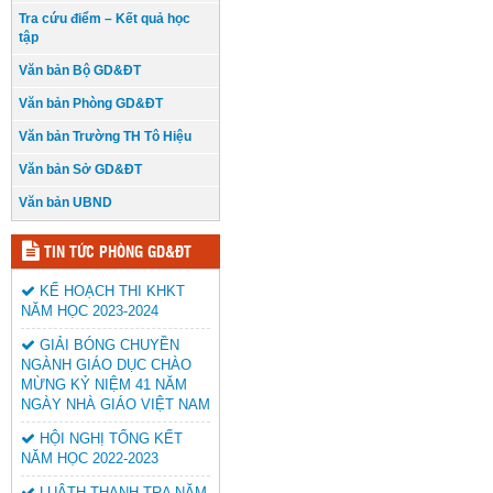
Tra cứu điểm – Kết quả học
tập
Văn bản Bộ GD&ĐT
Văn bản Phòng GD&ĐT
Văn bản Trường TH Tô Hiệu
Văn bản Sở GD&ĐT
Văn bản UBND
TIN TỨC PHÒNG GD&ĐT
KẾ HOẠCH THI KHKT
NĂM HỌC 2023-2024
GIẢI BÓNG CHUYỀN
NGÀNH GIÁO DỤC CHÀO
MỪNG KỶ NIỆM 41 NĂM
NGÀY NHÀ GIÁO VIỆT NAM
HỘI NGHỊ TỔNG KẾT
NĂM HỌC 2022-2023
LUÂTH THANH TRA NĂM