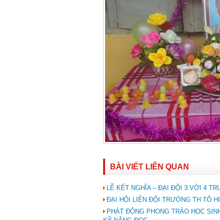
BÀI VIẾT LIÊN QUAN
LỄ KẾT NGHĨA – ĐẠI ĐỘI 3 VỚI 4 
ĐẠI HỘI LIÊN ĐỘI TRƯỜNG TH TÔ HI
PHÁT ĐỘNG PHONG TRÀO HỌC SINH