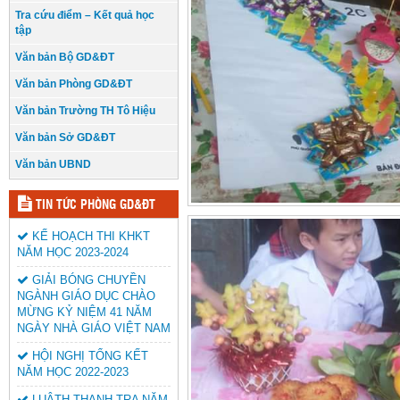
Tra cứu điểm – Kết quả học
tập
Văn bản Bộ GD&ĐT
Văn bản Phòng GD&ĐT
Văn bản Trường TH Tô Hiệu
Văn bản Sở GD&ĐT
Văn bản UBND
TIN TỨC PHÒNG GD&ĐT
KẾ HOẠCH THI KHKT
NĂM HỌC 2023-2024
GIẢI BÓNG CHUYỀN
NGÀNH GIÁO DỤC CHÀO
MỪNG KỶ NIỆM 41 NĂM
NGÀY NHÀ GIÁO VIỆT NAM
HỘI NGHỊ TỔNG KẾT
NĂM HỌC 2022-2023
LUÂTH THANH TRA NĂM