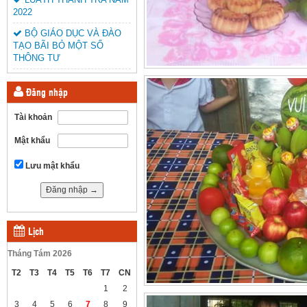
2022
BỘ GIÁO DỤC VÀ ĐÀO
TẠO BÃI BỎ MỘT SỐ
THÔNG TƯ
Đăng nhập
Tài khoản
Mật khẩu
Lưu mật khẩu
Lịch
Tháng Tám 2026
T2
T3
T4
T5
T6
T7
CN
1
2
3
4
5
6
7
8
9