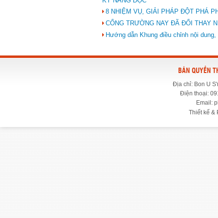
KỸ NĂNG ĐỌC
8 NHIỆM VỤ, GIẢI PHÁP ĐỘT PHÁ P
CỔNG TRƯỜNG NAY ĐÃ ĐỔI THAY N
Hướng dẫn Khung điều chỉnh nội dung, 
BẢN QUYỀN T
Địa chỉ: Bon U S
Điện thoại: 09
Email: 
Thiết kế & 