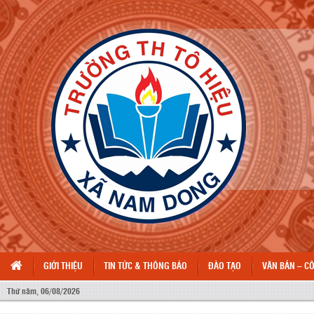
GIỚI THIỆU
TIN TỨC & THÔNG BÁO
ĐÀO TẠO
VĂN BẢN – C
Thứ năm, 06/08/2026