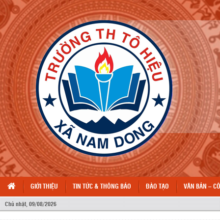
GIỚI THIỆU
TIN TỨC & THÔNG BÁO
ĐÀO TẠO
VĂN BẢN – C
Chủ nhật, 09/08/2026