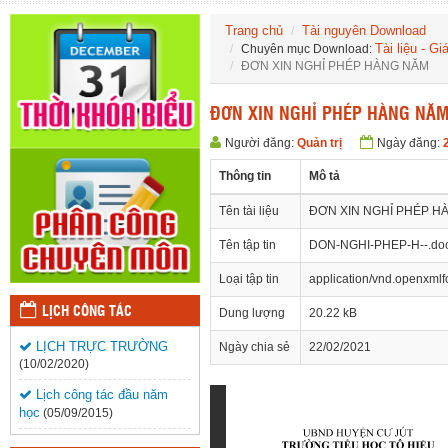
Trang chủ
Tài nguyên Download
Tài liệu - Gi
Chuyên mục Download:
ĐƠN XIN NGHỈ PHÉP HÀNG NĂM
ĐƠN XIN NGHỈ PHÉP HÀNG NĂ
Người đăng:
Quản trị
Ngày đăng:
Thông tin
Mô tả
Tên tài liệu
ĐƠN XIN NGHỈ PHÉP H
Tên tập tin
DON-NGHI-PHEP-H--.do
Loại tập tin
application/vnd.openxml
LỊCH CÔNG TÁC
Dung lượng
20.22 kB
LỊCH TRỰC TRƯỜNG
Ngày chia sẻ
22/02/2021
(10/02/2020)
Lịch công tác đầu năm
học
(05/09/2015)