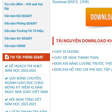
Download (DOCX, 17KB)
Tra cứu điểm – Kết quả học
tập
Văn bản Bộ GD&ĐT
Văn bản Phòng GD&ĐT
Văn bản Trường TH Tô Hiệu
Văn bản Sở GD&ĐT
TÀI NGUYÊN DOWNLOAD K
Văn bản UBND
GIAY DI DUONG
TIN TỨC PHÒNG GD&ĐT
GIAY DE NGHI THANH TOAN
ĐƠN XIN NÂNG LƯƠNG TRƯỚC THỜ
KẾ HOẠCH THI KHKT
ĐƠN XIN HỖ TRỢ CHI PHÍ HỌC TẬP (
NĂM HỌC 2023-2024
GIẢI BÓNG CHUYỀN
NGÀNH GIÁO DỤC CHÀO
MỪNG KỶ NIỆM 41 NĂM
NGÀY NHÀ GIÁO VIỆT NAM
HỘI NGHỊ TỔNG KẾT
NĂM HỌC 2022-2023
LUÂTH THANH TRA NĂM