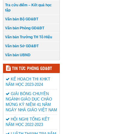
Tra cứu điểm – Kết quả học
tập
Văn bản Bộ GD&ĐT
Văn bản Phòng GD&ĐT
Văn bản Trường TH Tô Hiệu
Văn bản Sở GD&ĐT
Văn bản UBND
TIN TỨC PHÒNG GD&ĐT
KẾ HOẠCH THI KHKT
NĂM HỌC 2023-2024
GIẢI BÓNG CHUYỀN
NGÀNH GIÁO DỤC CHÀO
MỪNG KỶ NIỆM 41 NĂM
NGÀY NHÀ GIÁO VIỆT NAM
HỘI NGHỊ TỔNG KẾT
NĂM HỌC 2022-2023
LUÂTH THANH TRA NĂM