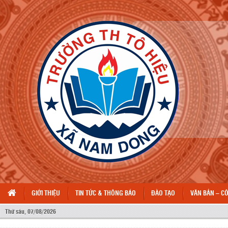
GIỚI THIỆU
TIN TỨC & THÔNG BÁO
ĐÀO TẠO
VĂN BẢN – C
Thứ sáu, 07/08/2026