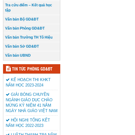
Tra cứu điểm – Kết quả học
tập
Văn bản Bộ GD&ĐT
Văn bản Phòng GD&ĐT
Văn bản Trường TH Tô Hiệu
Văn bản Sở GD&ĐT
Văn bản UBND
TIN TỨC PHÒNG GD&ĐT
KẾ HOẠCH THI KHKT
NĂM HỌC 2023-2024
GIẢI BÓNG CHUYỀN
NGÀNH GIÁO DỤC CHÀO
MỪNG KỶ NIỆM 41 NĂM
NGÀY NHÀ GIÁO VIỆT NAM
HỘI NGHỊ TỔNG KẾT
NĂM HỌC 2022-2023
LUÂTH THANH TRA NĂM