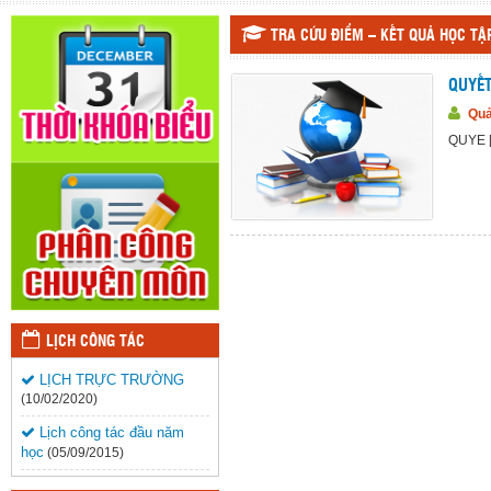
TRA CỨU ĐIỂM – KẾT QUẢ HỌC TẬ
QUYẾT
Quả
QUYE [.
LỊCH CÔNG TÁC
LỊCH TRỰC TRƯỜNG
(10/02/2020)
Lịch công tác đầu năm
học
(05/09/2015)