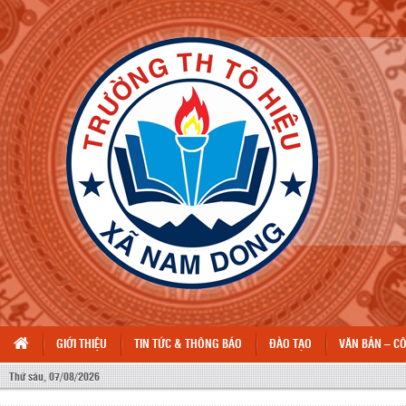
GIỚI THIỆU
TIN TỨC & THÔNG BÁO
ĐÀO TẠO
VĂN BẢN – C
Thứ sáu, 07/08/2026