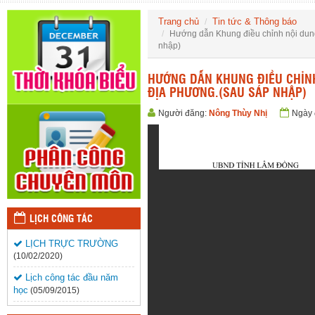
Trang chủ
Tin tức & Thông báo
Hướng dẫn Khung điều chỉnh nội dung
nhập)
HƯỚNG DẪN KHUNG ĐIỀU CHỈNH
ĐỊA PHƯƠNG.(SAU SÁP NHẬP)
Người đăng:
Nông Thùy Nhị
Ngày 
LỊCH CÔNG TÁC
LỊCH TRỰC TRƯỜNG
(10/02/2020)
Lịch công tác đầu năm
học
(05/09/2015)