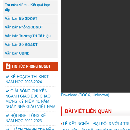
Tra cứu điểm – Kết quả học
tập
Văn bản Bộ GD&ĐT
Văn bản Phòng GD&ĐT
Văn bản Trường TH Tô Hiệu
Văn bản Sở GD&ĐT
Văn bản UBND
TIN TỨC PHÒNG GD&ĐT
KẾ HOẠCH THI KHKT
NĂM HỌC 2023-2024
GIẢI BÓNG CHUYỀN
Download (DOCX, Unknown)
NGÀNH GIÁO DỤC CHÀO
MỪNG KỶ NIỆM 41 NĂM
NGÀY NHÀ GIÁO VIỆT NAM
BÀI VIẾT LIÊN QUAN
HỘI NGHỊ TỔNG KẾT
NĂM HỌC 2022-2023
LỄ KẾT NGHĨA – ĐẠI ĐỘI 3 VỚI 4 
LUÂTH THANH TRA NĂM