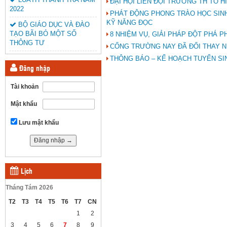
ĐẠI HỘI LIÊN ĐỘI TRƯỜNG TH TÔ HI
2022
PHÁT ĐỘNG PHONG TRÀO HỌC SINH
KỸ NĂNG ĐỌC
BỘ GIÁO DỤC VÀ ĐÀO
TẠO BÃI BỎ MỘT SỐ
8 NHIỆM VỤ, GIẢI PHÁP ĐỘT PHÁ P
THÔNG TƯ
CỔNG TRƯỜNG NAY ĐÃ ĐỔI THAY N
THÔNG BÁO – KẾ HOẠCH TUYỂN SINH
Đăng nhập
Tài khoản
Mật khẩu
Lưu mật khẩu
Lịch
Tháng Tám 2026
T2
T3
T4
T5
T6
T7
CN
1
2
3
4
5
6
7
8
9