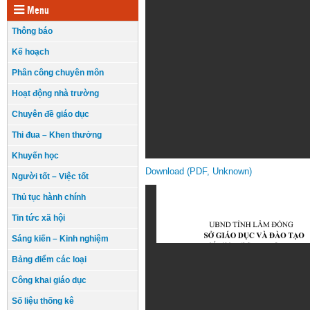
Menu
Thông báo
Kế hoạch
Phân công chuyên môn
Hoạt động nhà trường
Chuyên đề giáo dục
Thi đua – Khen thưởng
Khuyến học
Download (PDF, Unknown)
Người tốt – Việc tốt
Thủ tục hành chính
Tin tức xã hội
Sáng kiến – Kinh nghiệm
Bảng điểm các loại
Công khai giáo dục
Số liệu thống kê