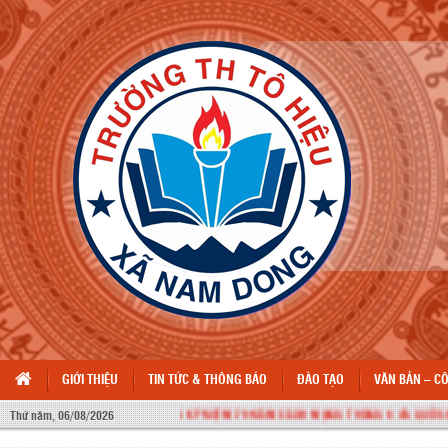
GIỚI THIỆU
TIN TỨC & THÔNG BÁO
ĐÀO TẠO
VĂN BẢN – C
NHIỆT LIỆT CHÀO MỪNG KỶ NIỆM 79 NĂM CÁCH MẠNG THÁNG 8 VÀ QUỐC KHÁN
Thứ năm, 06/08/2026