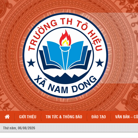
GIỚI THIỆU
TIN TỨC & THÔNG BÁO
ĐÀO TẠO
VĂN BẢN – C
NHIỆT
Thứ năm, 06/08/2026