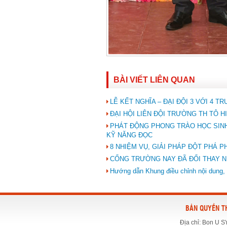
BÀI VIẾT LIÊN QUAN
LỄ KẾT NGHĨA – ĐẠI ĐỘI 3 VỚI 4 
ĐẠI HỘI LIÊN ĐỘI TRƯỜNG TH TÔ HI
PHÁT ĐỘNG PHONG TRÀO HỌC SINH
KỸ NĂNG ĐỌC
8 NHIỆM VỤ, GIẢI PHÁP ĐỘT PHÁ P
CỔNG TRƯỜNG NAY ĐÃ ĐỔI THAY N
Hướng dẫn Khung điều chỉnh nội dung, 
BẢN QUYỀN T
Địa chỉ: Bon U S