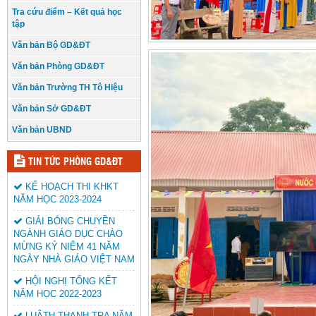
Tra cứu điểm – Kết quả học
tập
Văn bản Bộ GD&ĐT
Văn bản Phòng GD&ĐT
Văn bản Trường TH Tô Hiệu
Văn bản Sở GD&ĐT
Văn bản UBND
TIN TỨC PHÒNG GD&ĐT
KẾ HOẠCH THI KHKT
NĂM HỌC 2023-2024
GIẢI BÓNG CHUYỀN
NGÀNH GIÁO DỤC CHÀO
MỪNG KỶ NIỆM 41 NĂM
NGÀY NHÀ GIÁO VIỆT NAM
HỘI NGHỊ TỔNG KẾT
NĂM HỌC 2022-2023
LUÂTH THANH TRA NĂM