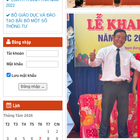
2022
BỘ GIÁO DỤC VÀ ĐÀO
TẠO BÃI BỎ MỘT SỐ
THÔNG TƯ
Đăng nhập
Tài khoản
Mật khẩu
Lưu mật khẩu
Lịch
Tháng Tám 2026
T2
T3
T4
T5
T6
T7
CN
1
2
3
4
5
6
7
8
9