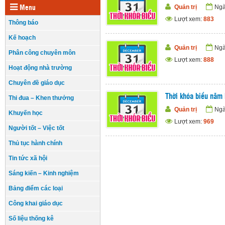
Quản trị
Ngà
Menu
Lượt xem:
883
Thông báo
Kế hoạch
Quản trị
Ngà
Phân công chuyên môn
Lượt xem:
888
Hoạt động nhà trường
Chuyên đề giáo dục
Thời khóa biểu năm
Thi đua – Khen thưởng
Quản trị
Ngà
Khuyến học
Lượt xem:
969
Người tốt – Việc tốt
Thủ tục hành chính
Tin tức xã hội
Sáng kiến – Kinh nghiệm
Bảng điểm các loại
Công khai giáo dục
Số liệu thống kê