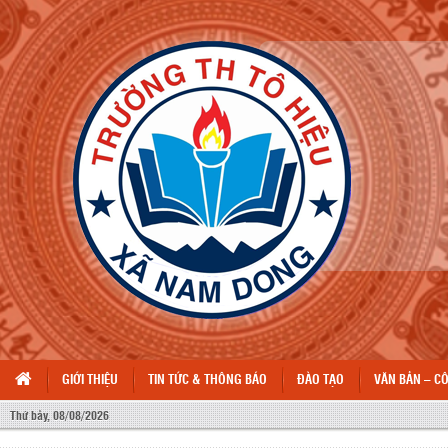
GIỚI THIỆU
TIN TỨC & THÔNG BÁO
ĐÀO TẠO
VĂN BẢN – C
Thứ bảy, 08/08/2026