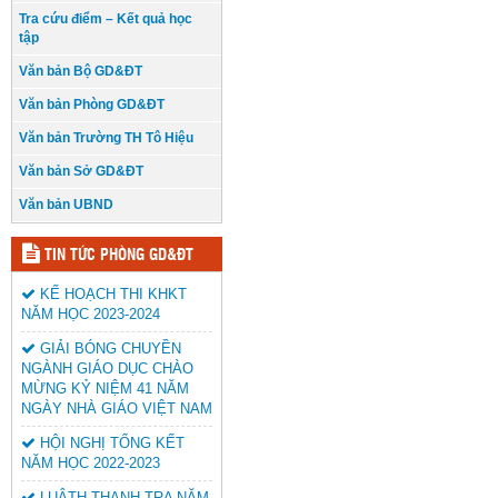
Tra cứu điểm – Kết quả học
tập
Văn bản Bộ GD&ĐT
Văn bản Phòng GD&ĐT
Văn bản Trường TH Tô Hiệu
Văn bản Sở GD&ĐT
Văn bản UBND
TIN TỨC PHÒNG GD&ĐT
KẾ HOẠCH THI KHKT
NĂM HỌC 2023-2024
GIẢI BÓNG CHUYỀN
NGÀNH GIÁO DỤC CHÀO
MỪNG KỶ NIỆM 41 NĂM
NGÀY NHÀ GIÁO VIỆT NAM
HỘI NGHỊ TỔNG KẾT
NĂM HỌC 2022-2023
LUÂTH THANH TRA NĂM