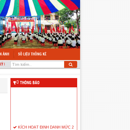
ỆN ẢNH
SỐ LIỆU THỐNG KÊ
IỆM 79 NĂM CÁCH MẠNG THÁNG 8 VÀ QUỐC KHÁNH 2/9
THÔNG BÁO
KÍCH HOẠT ĐỊNH DANH MỨC 2
CHO HỌC SINH
(15/05/2026)