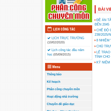
BÀI V
ĐỀ ÁN T
ĐẾN 2045
LỊCH CÔNG TÁC
CHẾ ĐỘ 
238/2025/
LỊCH TRỰC TRƯỜNG
8 NHIỆM
(10/02/2020)
CHỦ TRƯ
Lịch công tác đầu năm
LẾ TRAO
học
(05/09/2015)
TÍNH CHO
KỶ NIỆM
Menu
Thông báo
Kế hoạch
Phân công chuyên môn
Hoạt động nhà trường
Chuyên đề giáo dục