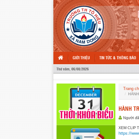
GIỚI THIỆU
TIN TỨC & THÔNG BÁO
Thứ năm, 06/08/2026
Trang c
HÀNH 
HÀNH TR
Người đ
XEM CLIP 
https://w