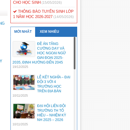
THÔNG BÁO TUYỂN SINH LỚP
1 NĂM HỌC 2026-2027
(14/05/2026)
TRƯỜNG TIỂU HỌC TÔ HIỆU –
ỚNG
XÃ NAM DONG THÔNG BÁO TỰU
TRƯỜNG NĂM HỌC 2025-2026
MỚI NHẤT
XEM NHIỀU
(22/08/2025)
ĐỀ ÁN TĂNG
THÔNG BÁO DANH MỤC SGK
CƯỜNG DẠY VÀ
LỚP 2 SỬ DỤNG TRONG
HỌC NGOẠI NGỮ
TRƯỜNG TIỂU HỌC TÔ HIỆU
GIAI ĐOẠI 2025-
NĂM HỌC 2021-2022
(21/05/2021)
ÁY
2035, ĐỊNH HƯỚNG ĐẾN 2045
19/12/2025
THÔNG BÁO KHUNG GIỜ HỌC
TẬP, SINH HOẠT TẠI TRƯỜNG
LỄ KẾT NGHĨA – ĐẠI
NĂM HỌC 2020-2021
(05/04/2021)
ĐỘI 3 VỚI 4
TRƯỜNG HỌC
THỰC HIỆN CÁC BIỆN PHÁP
TRÊN ĐỊA BÀN
PHÒNG, CHỐNG DỊCH COVID-19
10/11/2025
(02/08/2020)
ĐẠI HỘI LIÊN ĐỘI
ỨNG PHÓ VỚI BÃO SỐ 5
TRƯỜNG TH TÔ
(30/10/2019)
HIỆU – NHIỆM KỲ
NH 2025 – 2026
LỊCH HỌC CỦA CÁC LỚP Ở
10/11/2025
ĐIỂM TRƯỜNG THÔN 17, NĂM