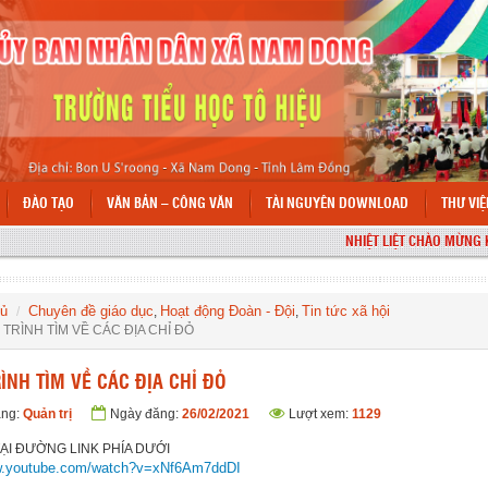
ĐÀO TẠO
VĂN BẢN – CÔNG VĂN
TÀI NGUYÊN DOWNLOAD
THƯ VI
NHIỆT LIỆT CHÀO MỪNG KỶ N
hủ
Chuyên đề giáo dục
Hoạt động Đoàn - Đội
Tin tức xã hội
,
,
TRÌNH TÌM VỀ CÁC ĐỊA CHỈ ĐỎ
ÌNH TÌM VỀ CÁC ĐỊA CHỈ ĐỎ
ăng:
Quản trị
Ngày đăng:
26/02/2021
Lượt xem:
1129
TẠI ĐƯỜNG LINK PHÍA DƯỚI
ww.youtube.com/watch?v=xNf6Am7ddDI