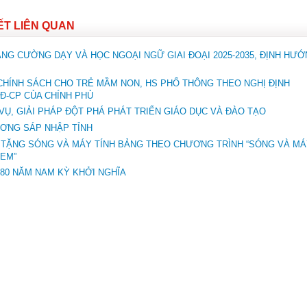
IẾT LIÊN QUAN
ĂNG CƯỜNG DẠY VÀ HỌC NGOẠI NGỮ GIAI ĐOẠI 2025-2035, ĐỊNH HƯ
CHÍNH SÁCH CHO TRẺ MẦM NON, HS PHỔ THÔNG THEO NGHỊ ĐỊNH
NĐ-CP CỦA CHÍNH PHỦ
 VỤ, GIẢI PHÁP ĐỘT PHÁ PHÁT TRIỂN GIÁO DỤC VÀ ĐÀO TẠO
ƠNG SÁP NHẬP TỈNH
 TẶNG SÓNG VÀ MÁY TÍNH BẢNG THEO CHƯƠNG TRÌNH “SÓNG VÀ M
 EM”
 80 NĂM NAM KỲ KHỞI NGHĨA