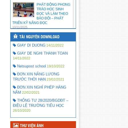
HỌC 2019-2020
(05/09/2019)
PHÁT ĐỘNG PHONG
TRÀO HỌC SINH
Bảng tông hợp kết quả kể
ĐỌC VÀ LÀM THEO
chuyện theo sách năm 2019
BÁO ĐỘI – PHÁT
(06/05/2019)
TRIỂN KỸ NĂNG ĐỌC
10/11/2025
DUYỆT HỒ SƠ ĐỀ NGHỊ HỖ
TRỢ CHI PHÍ HỌC TẬP THEO NĐ
TÀI NGUYÊN DOWNLOAD
CHẾ ĐỘ HỖ TRỢ
86 VÀ NQ 31 ĐỢT 1/2019
CHI PHÍ HỌC TẬP
(18/04/2019)
GIAY DI DUONG
14/11/2022
CHO HỌC SINH
THEO NGHỊ ĐỊNH
GIAY DE NGHI THANH TOAN
238/2025/NĐ-CP
14/11/2022
22/10/2025
Netsupost school
19/10/2022
HƯỞNG ỨNG PHÁT
ĐƠN XIN NÂNG LƯƠNG
ĐỘNG TRỒNG –
TRƯỚC THỜI HẠN
CHĂM SÓC CÂY
23/02/2021
XANH, TRỒNG HOA
ĐƠN XIN NGHỈ PHÉP HÀNG
TRONG KHUÔN VIÊN TRƯỜNG
NĂM
22/02/2021
HỌC NĂM 2025
22/10/2025
THÔNG TƯ 28/2020/BGDĐT –
ĐIỀU LỆ TRƯỜNG TIỂU HỌC
CHẾ ĐỘ CHÍNH
26/10/2020
SÁCH CHO TRẺ
MẦM NON, HS PHỔ
THÔNG THEO NGHỊ
ĐỊNH 238/2025/NĐ-CP CỦA CHÍNH
THƯ VIỆN ẢNH