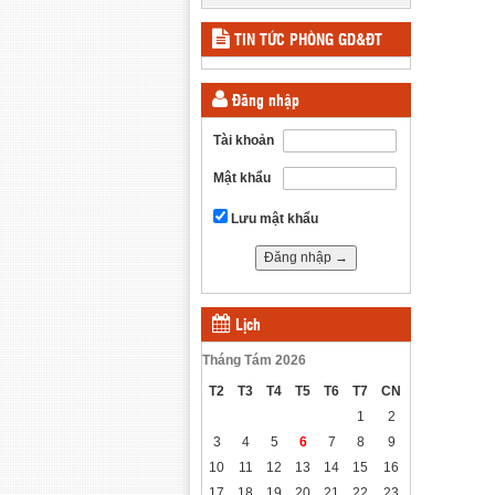
TIN TỨC PHÒNG GD&ĐT
Đăng nhập
Tài khoản
Mật khẩu
Lưu mật khẩu
Lịch
Tháng Tám 2026
T2
T3
T4
T5
T6
T7
CN
1
2
3
4
5
6
7
8
9
10
11
12
13
14
15
16
17
18
19
20
21
22
23