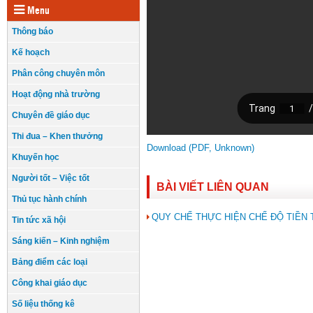
Menu
Thông báo
Kế hoạch
Phân công chuyên môn
Hoạt động nhà trường
Chuyên đề giáo dục
Thi đua – Khen thưởng
Download (PDF, Unknown)
Khuyến học
Người tốt – Việc tốt
BÀI VIẾT LIÊN QUAN
Thủ tục hành chính
QUY CHẾ THỰC HIỆN CHẾ ĐỘ TIỀN 
Tin tức xã hội
Sáng kiến – Kinh nghiệm
Bảng điểm các loại
Công khai giáo dục
Số liệu thống kê