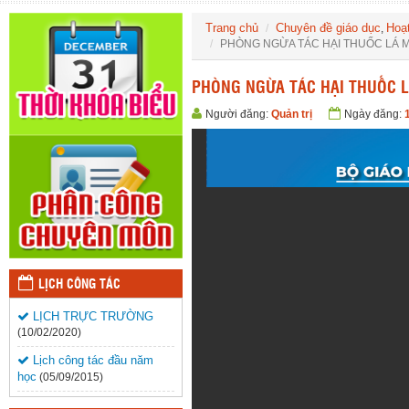
Trang chủ
Chuyên đề giáo dục
Hoạt
,
PHÒNG NGỪA TÁC HẠI THUỐC LÁ 
PHÒNG NGỪA TÁC HẠI THUỐC L
Người đăng:
Quản trị
Ngày đăng:
LỊCH CÔNG TÁC
LỊCH TRỰC TRƯỜNG
(10/02/2020)
Lịch công tác đầu năm
học
(05/09/2015)