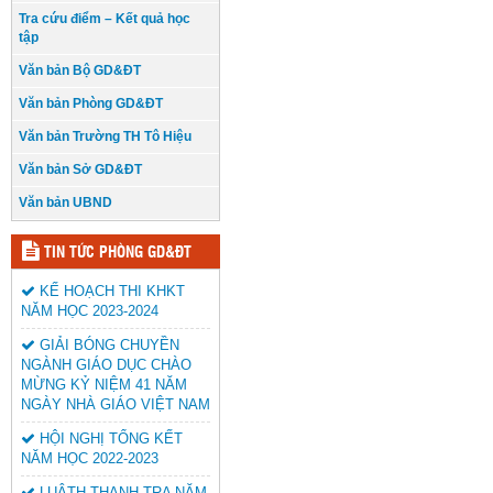
Tra cứu điểm – Kết quả học
tập
Văn bản Bộ GD&ĐT
Văn bản Phòng GD&ĐT
Văn bản Trường TH Tô Hiệu
Văn bản Sở GD&ĐT
Văn bản UBND
TIN TỨC PHÒNG GD&ĐT
KẾ HOẠCH THI KHKT
NĂM HỌC 2023-2024
GIẢI BÓNG CHUYỀN
NGÀNH GIÁO DỤC CHÀO
MỪNG KỶ NIỆM 41 NĂM
NGÀY NHÀ GIÁO VIỆT NAM
HỘI NGHỊ TỔNG KẾT
NĂM HỌC 2022-2023
LUÂTH THANH TRA NĂM