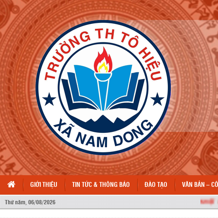
GIỚI THIỆU
TIN TỨC & THÔNG BÁO
ĐÀO TẠO
VĂN BẢN – C
NHIỆT LIỆT
Thứ năm, 06/08/2026