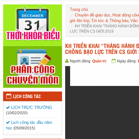
Trang chủ
Chuyên đề giáo dục
Hoạt động côn
,
giờ lên lớp
Tin tức & Thông báo
Văn 
,
,
KH TRIỂN KHAI “THÁNG HÀNH ĐỘN
LỰC TRÊN CS GIỚI 2019
KH TRIỂN KHAI “THÁNG HÀNH Đ
CHỐNG BẠO LỰC TRÊN CS GIỚI 
Người đăng:
Quản trị
Ngày đăng:
LỊCH CÔNG TÁC
LỊCH TRỰC TRƯỜNG
(10/02/2020)
Lịch công tác đầu năm
học
(05/09/2015)