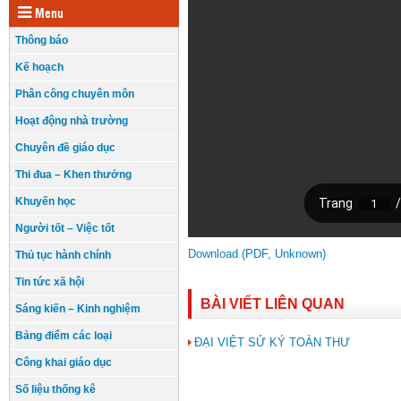
Menu
Thông báo
Kế hoạch
Phân công chuyên môn
Hoạt động nhà trường
Chuyên đề giáo dục
Thi đua – Khen thưởng
Khuyến học
Người tốt – Việc tốt
Download (PDF, Unknown)
Thủ tục hành chính
Tin tức xã hội
BÀI VIẾT LIÊN QUAN
Sáng kiến – Kinh nghiệm
Bảng điểm các loại
ĐẠI VIỆT SỬ KÝ TOÀN THƯ
Công khai giáo dục
Số liệu thống kê