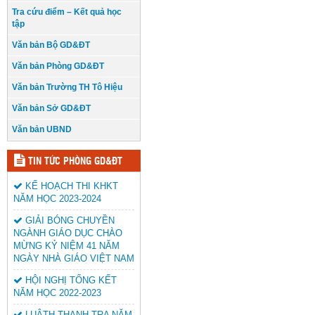
Tra cứu điểm – Kết quả học
tập
Văn bản Bộ GD&ĐT
Văn bản Phòng GD&ĐT
Văn bản Trường TH Tô Hiệu
Văn bản Sở GD&ĐT
Văn bản UBND
TIN TỨC PHÒNG GD&ĐT
KẾ HOẠCH THI KHKT
NĂM HỌC 2023-2024
GIẢI BÓNG CHUYỀN
NGÀNH GIÁO DỤC CHÀO
MỪNG KỶ NIỆM 41 NĂM
NGÀY NHÀ GIÁO VIỆT NAM
HỘI NGHỊ TỔNG KẾT
NĂM HỌC 2022-2023
LUÂTH THANH TRA NĂM