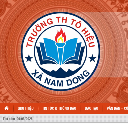
GIỚI THIỆU
TIN TỨC & THÔNG BÁO
ĐÀO TẠO
VĂN BẢN – C
NHI
Thứ năm, 06/08/2026