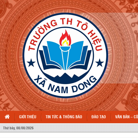
GIỚI THIỆU
TIN TỨC & THÔNG BÁO
ĐÀO TẠO
VĂN BẢN – C
Thứ bảy, 08/08/2026