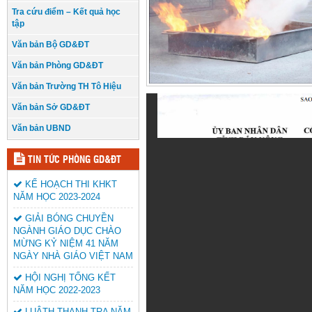
Tra cứu điểm – Kết quả học
tập
Văn bản Bộ GD&ĐT
Văn bản Phòng GD&ĐT
Văn bản Trường TH Tô Hiệu
Văn bản Sở GD&ĐT
Văn bản UBND
TIN TỨC PHÒNG GD&ĐT
KẾ HOẠCH THI KHKT
NĂM HỌC 2023-2024
GIẢI BÓNG CHUYỀN
NGÀNH GIÁO DỤC CHÀO
MỪNG KỶ NIỆM 41 NĂM
NGÀY NHÀ GIÁO VIỆT NAM
HỘI NGHỊ TỔNG KẾT
NĂM HỌC 2022-2023
LUÂTH THANH TRA NĂM