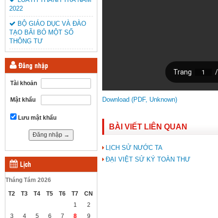
2022
BỘ GIÁO DỤC VÀ ĐÀO
TẠO BÃI BỎ MỘT SỐ
THÔNG TƯ
Đăng nhập
Tài khoản
Download (PDF, Unknown)
Mật khẩu
Lưu mật khẩu
BÀI VIẾT LIÊN QUAN
LỊCH SỬ NƯỚC TA
ĐẠI VIỆT SỬ KÝ TOÀN THƯ
Lịch
Tháng Tám 2026
T2
T3
T4
T5
T6
T7
CN
1
2
3
4
5
6
7
8
9